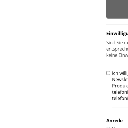
Einwilli
Sind Sie m
entsprech
keine Einwi
Ich wil
Newslet
Produkt
telefon
telefon
Anrede