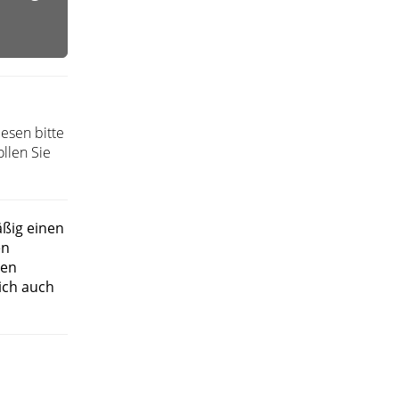
esen bitte
llen Sie
äßig einen
en
nen
ich auch