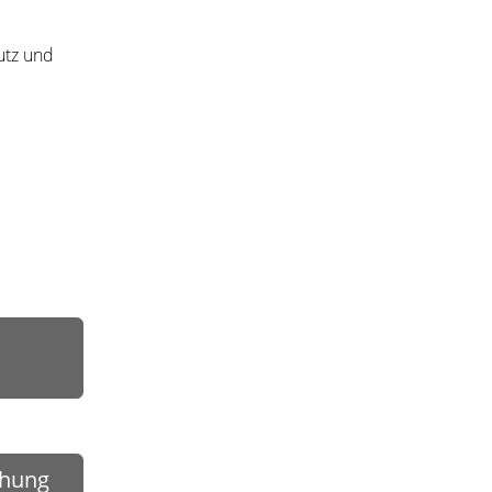
utz und
chung