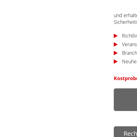
und erhalt
Sicherheits
Richtl
Verans
Branc
Neuhei
Kostprobe
Rech